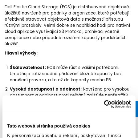
Dell Elastic Cloud Storage (ECS) je distribuované objektové
úložiště navržené pro podniky a organizace, které potřebují
efektivně stravovat objektová data s možností přístupu
různými protokoly. Velmi dobře se například hodí pro nativní
cloud aplikace využívající S3 Protokol, archivaci včetně
compliance nebo případné rozšíření kapacity produkčních
úložišť.
Hlavní výhody:
Škálovatelnost:
ECS může růst s vašimi potřebami.
Umožňuje totiž snadné přidávání úložné kapacity bez
narušení provozu, a to až do kapacity mnoha PB.
Vysoká dostupnost a odolnost:
Navrženo pro vysokou
dostupnost a odolnost proti selhání, zajišťuje nepřetržitý
přístup k datům i v případě výpadků hardware.
Flexibilita:
Podporuje širokou škálu aplikačních rozhraní,
ZJISTIT VÍCE
včetně S3, HDFS a NFS, což umožňuje integraci s různými
moderními i tradičními aplikacemi.
Tato webová stránka používá cookies
Efektivní správa dat:
Nabízí pokročilé funkce pro správu
K personalizaci obsahu a reklam, poskytování funkcí