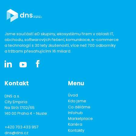
Jsme součástí eD skupiny, ekosystému firem v oblasti IT,
obchodu, softwarových řešení, komunikace, e-commerce
a technologií s 30 lety zkušeností, více než 700 odborníky
a tržbami přesahujícími 16 miliard.
Kontakt
Menu
Úvod
DNS a.s.
Kdo jsme
City Empiria
Co děláme
Na Strži 1702/65
Infohub
140 00 Praha 4 - Nusle
Marketplace
Kariéra
+420 703 433 957
Kontakty
dns@dns.cz