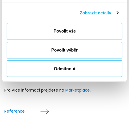
vždy jisti, že data která zálohujete také obnovíte.
Hlavní výhody:
Zobrazit detaily
Vysoká účinnost ukládání:
Umožňuje snížení úložných
nároků až o 55:1, čímž optimalizuje náklady na úložiště.
Povolit vše
Rychlá a spolehlivá obnova:
Zajišťuje rychlé obnovování
dat s minimální dobou výpadku.
Povolit výběr
Bezpečnost dat:
Integrované šifrování, replikace a
například zamknutí záloh proti manuálnímu smazání chrání
data v každé situaci.
Odmítnout
Široká podpora aplikací:
Kompatibilní s širokou škálou
zálohovacích softwarových řešení a aplikací.
Pro více informací přejděte na
Marketplace
.
Reference