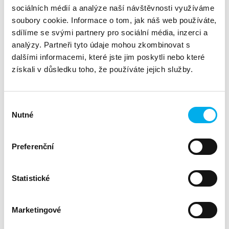
a ochranu dat, včetně komprese a automatizované
sociálních médií a analýze naší návštěvnosti využíváme
správy životního cyklu dat.
soubory cookie. Informace o tom, jak náš web používáte,
Ekonomická efektivita:
Optimalizováano pro efektivní
sdílíme se svými partnery pro sociální média, inzerci a
uložení dat s nízkou cenou za vlastnictví a dodatečnou
analýzy. Partneři tyto údaje mohou zkombinovat s
kapacitu.
Dell ECS představuje robustní, škálovatelné a flexibilní
dalšími informacemi, které jste jim poskytli nebo které
úložiště, které je ideální pro organizace hledající efektivní
získali v důsledku toho, že používáte jejich služby.
způsob, jak spravovat rostoucí objem nestrukturovaných dat
a zároveň zajistit vysokou dostupnost a bezpečnost.
Výběr
Nutné
souhlasu
Pro více informací přejděte na
Marketplace
.
Preferenční
Dell EMC Data Domain
Dell EMC Data Domain je specializované řešení pro
Statistické
zálohování a archivaci dat. Nabízí pokročilé funkce
deduplikace a komprese, které umožňují zálohování většího
množství dat do dostupné kapacity. Data Domain je
Marketingové
navrženo tak, aby poskytovalo garantovanou obnovitelnost
dat. Díky mnohastupňové kontrole integrity si můžete být