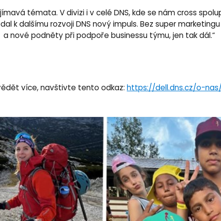
ajímavá témata. V divizi i v celé DNS, kde se nám cross spolup
 k dalšímu rozvoji DNS nový impuls. Bez super marketingu to 
a nové podněty při podpoře businessu týmu, jen tak dál.“
ědět více, navštivte tento odkaz:
https://dell.dns.cz/o-n