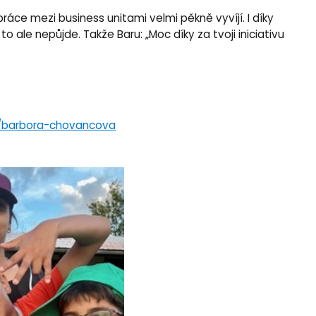
ráce mezi business unitami velmi pěkně vyvíjí. I díky
ale nepůjde. Takže Baru: „Moc díky za tvoji iniciativu
as/barbora-chovancova