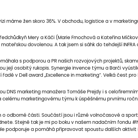
divizi máme žen skoro 36%. V obchodu, logistice a v market
 předchůdkyň Mery a Káči (Marie Frnochová a Kateřina Míčková)
 mateřskou dovolenou. A tak jsem si sáhk do tehdejší INFRA 
, pomáhala s podporou a PR našich rozvojových projektů, skam
její osobitý rukopis. Synergie invence týmu a Barči vyústila
í řadě v Dell award „Excellence in marketing“. Velká čest pro 
 DNS marketing manažera Tomáše Prejdy i s celofiremními 
 celému marketingovému týmu k úspěšnému prvnímu roční
n o odborné části. Součástí jsou i různé volnočasové a sporto
édnete. Stejně tak je mi po boku v našem nadačním fondu #
ale podporuje a pomáhá připravovat spoustu dalších aktivit i