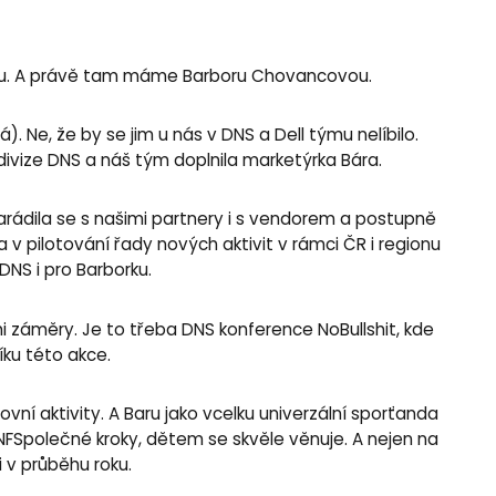
ingu. A právě tam máme Barboru Chovancovou.
. Ne, že by se jim u nás v DNS a Dell týmu nelíbilo.
divize DNS a náš tým doplnila marketýrka Bára.
arádila se s našimi partnery i s vendorem a postupně
 v pilotování řady nových aktivit v rámci ČR i regionu
DNS i pro Barborku.
záměry. Je to třeba DNS konference NoBullshit, kde
ku této akce.
vní aktivity. A Baru jako vcelku univerzální sporťanda
NFSpolečné kroky, dětem se skvěle věnuje. A nejen na
 v průběhu roku.