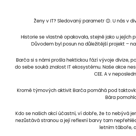
Ženy v IT? Sledovaný parametr 😊. U nás v 
Historie se vlastně opakovala, stejně jako u jejích
Důvodem byl posun na důležitější projekt – na
Barča si s námi prošla hektickou fází vývoje divize
do sebe souká znalost IT ekosystému. Naše akce nesou 
CEE. A v neposledn
Kromě týmových aktivit Barča pomáhá pod taktovkou
Bára pomohla
Kdo se našich akcí účastní, ví dobře, že to nebývá je
nezůstává stranou a její reflexní barvy tam nepřehl
letním táboře, 