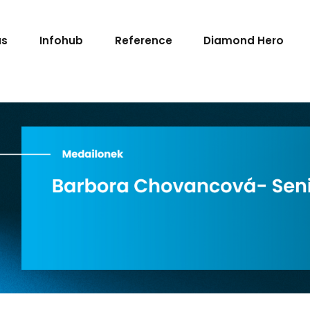
keting Dell divize v 
ás
Infohub
Reference
Diamond Hero